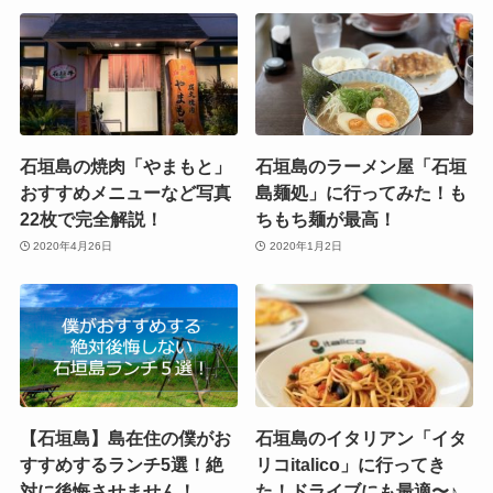
石垣島の焼肉「やまもと」
石垣島のラーメン屋「石垣
おすすめメニューなど写真
島麺処」に行ってみた！も
22枚で完全解説！
ちもち麺が最高！
2020年4月26日
2020年1月2日
【石垣島】島在住の僕がお
石垣島のイタリアン「イタ
すすめするランチ5選！絶
リコitalico」に行ってき
対に後悔させません！
た！ドライブにも最適〜♪