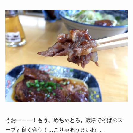
うおーーー！
もう、めちゃとろ。
濃厚でそばのス
ープと良く合う！…こりゃあうまいわ…。